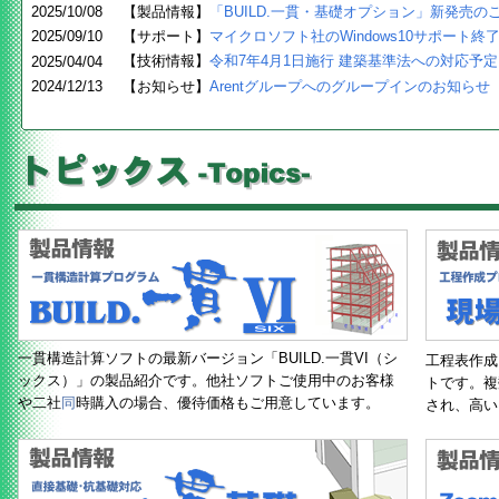
2025/10/08
【製品情報】
「BUILD.一貫・基礎オプション」新発売の
2025/09/10
【サポート】
マイクロソフト社のWindows10サポート
【技術情報】
令和7年4月1日施行 建築基準法への対応予定
2025/04/04
2024/12/13
【お知らせ】
Arentグループへのグループインのお知らせ
一貫構造計算ソフトの最新バージョン「BUILD.一貫VI（シ
工程表作成
ックス）」の製品紹介です。他社ソフトご使用中のお客様
トです。複
や二社
同
時購入の場合、優待価格もご用意しています。
され、高い