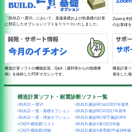
「BUILD.一貫VI」において、直接基礎および杭基礎の計算
Zoomを
に対応したオプションソフトをリリースいたしました。
のお客様を
構造計算ソフトの機能拡張、Q&A（適判等からの指摘事
構造計算ソ
例）を抜粋したPDFマガシンです。
発生した場
構造計算ソフト・耐震診断ソフト一覧
>
BUILD.一貫VI
>
BUILD.耐診RCI&II/2017年基準
>
BUILD.一貫・基礎オプション
>
BUILD.耐診RCIII/2017年基準
>
BUILD.一貫・津波オプション
>
BUILD.耐診RC/官庁施設OPII
>
CADY-構造図/リスト
>
BUILD.耐診S造/2011年版
>
CADY-構造図/伏軸
>
BUILD.耐診S体育館/平成18年版