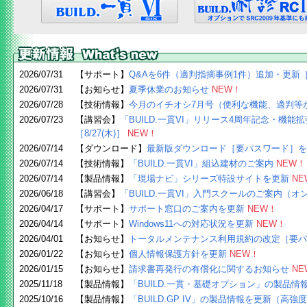
2026/07/31
【サポート】
Q&Aを6件（適判指摘事例1件）追加・更新［
2026/07/31
【お知らせ】
夏季休業のお知らせ
NEW！
2026/07/28
【技術情報】
今月のイチオシ7月号（便利な機能、適判等
2026/07/23
【講習会】
「BUILD.一貫VI」リリース4周年記念・機
［8/27(木)］
NEW！
2026/07/14
【ダウンロード】
最新版ダウンロード［要パスワード］を
2026/07/14
【技術情報】
「BUILD.一貫VI」組込建材のご案内
NEW！
2026/07/14
【製品情報】
「現場ナビ」シリーズ特設サイトを更新
NE
2026/06/18
【講習会】
「BUILD.一貫VI」入門スクールのご案内（オン
2026/04/17
【サポート】
サポート窓口のご案内を更新
NEW！
2026/04/14
【サポート】
Windows11への対応状況を更新
NEW！
2026/04/01
【お知らせ】
トータルメンテナンス利用規約の改定［要パ
2026/01/22
【お知らせ】
個人情報保護方針を更新
NEW！
2026/01/15
【お知らせ】
請求書再発行の有償化に関するお知らせ
NE
2025/11/18
【製品情報】
「BUILD.一貫・基礎オプション」の製品情
2025/10/16
【製品情報】
「BUILD.GP IV」の製品情報を更新（高