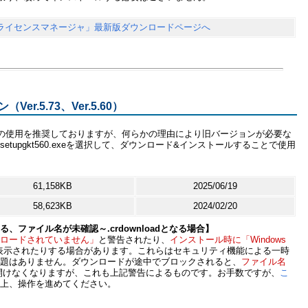
 ライセンスマネージャ」最新版ダウンロードページへ
r.5.73、Ver.5.60）
の使用を推奨しておりますが、何らかの理由により旧バージョンが必要な
またはsetupgkt560.exeを選択して、ダウンロード&インストールすることで使用
61,158KB
2025/06/19
58,623KB
2024/02/20
ファイル名が未確認～.crdownloadとなる場合】
ロードされていません」
と警告されたり、
インストール時に「Windows
表示されたりする場合があります。これらはセキュリティ機能による一時
題はありません。ダウンロードが途中でブロックされると、
ファイル名
開けなくなりますが、これも上記警告によるものです。お手数ですが、
こ
上、操作を進めてください。