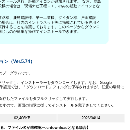
ンストールされ、起動アイコンが追加されます。 なお、鹿島
設様の場合は「現場ナビ工程＋Ｔ」のみの起動アイコンとな
道路様、鹿島建設様、第一工業様、ダイダン様、戸田建設
の場合は、社内のイントラネット等に掲載されている専用イ
実行することを推奨しております。このページからダウンロ
同じものが簡単な操作でインストールできます。
（Ver.5.74）
のプログラムです。
eをクリックし
、インストーラーをダウンロードします。なお、Google
 Edgeの標準設定では、「ダウンロード」フォルダに保存されますが、任意の場所に
保存したファイルをダブルクリックして実行します。
ますので、画面の指示に従ってインストールを完了させてください。
62,406KB
2026/04/14
ファイル名が未確認～.crdownloadとなる場合】