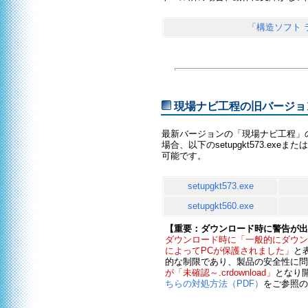
「構造ソフト
現場ナビ工程の旧バージョン（Ve
最新バージョンの「現場ナビ工程」
場合、以下のsetupgkt573.exe
可能です。
setupgkt573.exe
setupgkt560.exe
【重要：ダウンロード時に警告が出る、
ダウンロード時に「一般的にダウン
によってPCが保護されました」
と
的な制限であり、製品の安全性に問
が「未確認～.crdownload」
となり
ちらの対処方法（PDF）
をご参照の