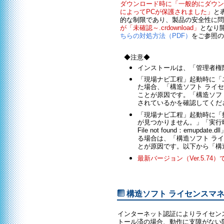
ダウンロード時に「一般的にダウン
によってPCが保護されました」
と
的な制限であり、製品の安全性に問
が「未確認～.crdownload」
となり
ちらの対処方法（PDF）
をご参照の
◆注意◆
インストールは、「管理者権
「現場ナビ工程」起動時に「
た場合、「構造ソフト ライ
ことが原因です。「構造ソフ
されているかを確認してくだ
「現場ナビ工程」起動時に「指
が見つかりません。」「実行時エラ
File not found：emupdate.
る場合は、「構造ソフト ラ
とが原因です。以下から「構
最新バージョン（Ver.5.74
構造ソフト ライセンスマ
インターネット認証によりライセン
トール済の場合、動作に支障がない