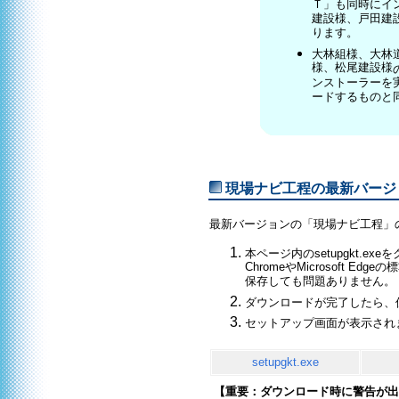
Ｔ」も同時にイ
建設様、戸田建
ります。
大林組様、大林
様、松尾建設様
ンストーラーを
ードするものと
現場ナビ工程の最新バージョン
最新バージョンの「現場ナビ工程」
本ページ内のsetupgkt.ex
ChromeやMicrosoft
保存しても問題ありません。
ダウンロードが完了したら、
セットアップ画面が表示され
setupgkt.exe
【重要：ダウンロード時に警告が出る、