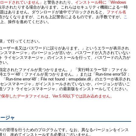
ロードされていません」
と警告されたり、
インストール時に「Windows
表示されたりする場合があります。これらはセキュリティ機能による一時
題はありません。ダウンロードが途中でブロックされると、
ファイル名
開けなくなりますが、これも上記警告によるものです。お手数ですが、
こ
上、操作を進めてください。
限」で行ってください。
ユーザー名又はパスワードに誤りがあります。」というエラーが表示され
センスマネージャ」のバージョンが古いか、パスワードが入力されていない
ト ライセンスマネージャ」のインストールを行って、パスワードの入力が
さい。
定されたファイルが見つかりません。」「実行時エラー‘53’：ファイル
ー‘48’：ファイルが見つかりません。」または「Run-time error‘53’：
dll」「Run-time error‘48’：File not found：emupdate.dll」のエラーが表示され
イセンスマネージャ」がインストールされていないか、バージョンが古いこ
造ソフト ライセンスマネージャ」の最新版をインストールしてください。
）で保存したデータファイルは、Ver.5.60以下では読み込めません。
ネージャ
スの管理を行うためのプログラムです。なお、異なるバージョンをインス
限り、改めてインストールする必要はございません。